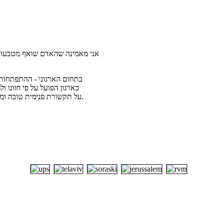
אני מאמינה שהאדם שואף מטבעו ל
בתחום הארגוני - ההתפתחות 
כארגון הפועל על פי חזונו 
אחריות הדדית (accountability), על תקשורת פנימית טובה ומקדמת ועל מיומנויות ניהול אפקטיביות.