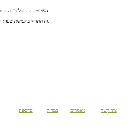
השינויים הטכנולוגיים - התפתחות האינטרנט, התקשורת הסלולרית וכו', יצרו אפשרויות העסקה מגוונות.
זה התחיל בהגמשת שעות העבודה, המשיך בעבודה חלקית מהבית וכיום יש עובדים שכירים שכל עבודתם מתנהלת מהבית כגון, אנשי מכירות טלפוניות, יועצים ומוכרים בשוק ההון.
קרה לכם שדיברתם עם מישהו אבל החשיבה שלכם נדדה למקומות אחרים?
צור קשר
מאמרים
במדיה
סדנאות