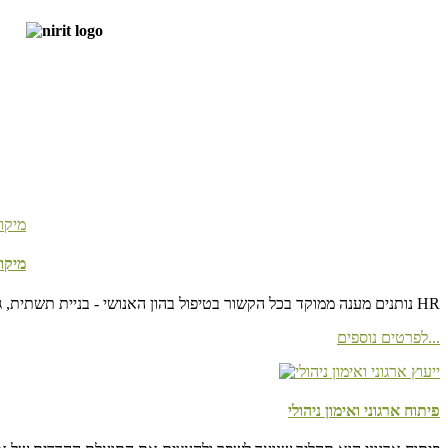
מיקו
שירותי HR Outsorcing נותנים מענה ממוקד בכל הקשור בטיפול בהון האנושי - בניית תשתית, גיוס, קליטה, הדרכה, פיתוח ניהולי וארגוני ורווחת העובד, כל זאת ללא צורך בפונקציה קבועה בארגון HR
לפרטים נוספים...
פיתוח ארגוני ואימון ניהולי