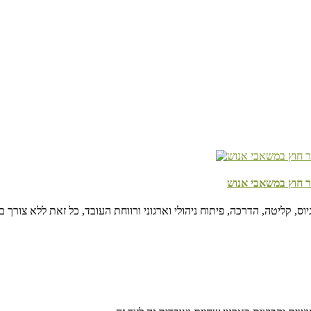
להקשיב, להרגי
ר חוץ במשאבי אנוש