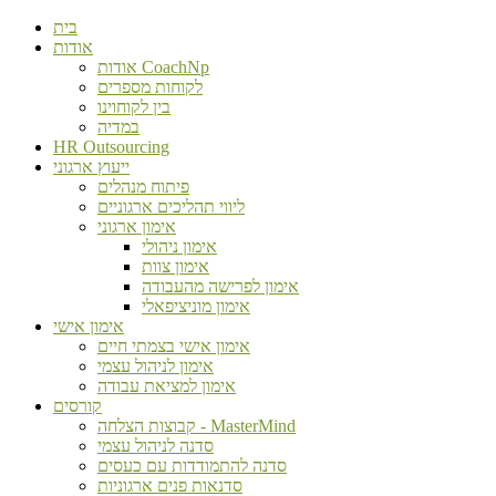
בית
אודות
אודות CoachNp
לקוחות מספרים
בין לקוחוינו
במדיה
HR Outsourcing
ייעוץ ארגוני
פיתוח מנהלים
ליווי תהליכים ארגוניים
אימון ארגוני
אימון ניהולי
אימון צוות
אימון לפרישה מהעבודה
אימון מוניציפאלי
אימון אישי
אימון אישי בצמתי חיים
אימון לניהול עצמי
אימון למציאת עבודה
קורסים
קבוצות הצלחה - MasterMind
סדנה לניהול עצמי
סדנה להתמודדות עם כעסים
סדנאות פנים ארגוניות